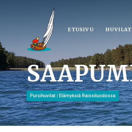
Skip
to
main
content
ETUSIVU
HUVILAT
SAAPUM
Pursihuvilat | Elämyksiä Raissiluodossa