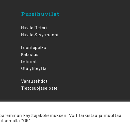
Pursihuvilat
Huvila Retari
Huvila Styyrmanni
Luontopolku
Kalastus
Lehmät
Ota yhteyttä
Varausehdot
Tietosuojaseloste
paremman käyttäjäkokemuksen. Voit tarkistaa ja muuttaa
litsemalla ”OK”.