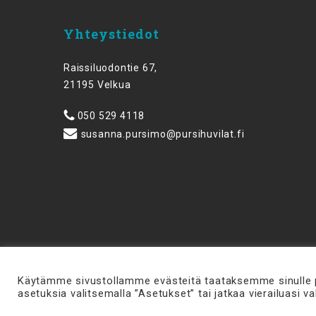
Yhteystiedot
Raissiluodontie 67,
21195 Velkua
050 529 4118
susanna.pursimo@pursihuvilat.fi
Käytämme sivustollamme evästeitä taataksemme sinulle 
asetuksia valitsemalla ”Asetukset” tai jatkaa vierailuasi va
© 2026 Pursihuvilat.